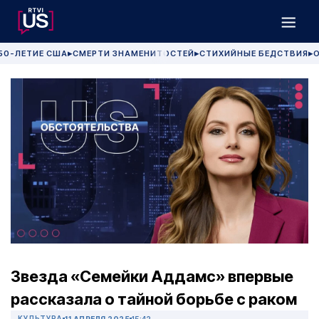
50-ЛЕТИЕ США
СМЕРТИ ЗНАМЕНИТОСТЕЙ
СТИХИЙНЫЕ БЕДСТВИЯ
О
▶
▶
▶
Звезда «Семейки Аддамс» впервые
рассказала о тайной борьбе с раком
КУЛЬТУРА
11 АПРЕЛЯ 2025
15:42