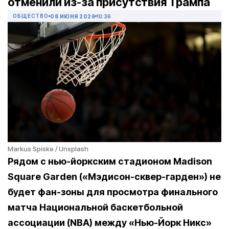
отменили из-за присутствия Трампа
ОБЩЕСТВО
08 ИЮНЯ 2026
10:36
Markus Spiske / Unsplash
Рядом с нью-йоркским стадионом Madison
Square Garden («Мэдисон-сквер-гарден») не
будет фан-зоны для просмотра финального
матча Национальной баскетбольной
ассоциации (NBA) между «Нью-Йорк Никс»