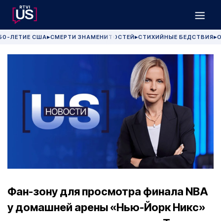
50-ЛЕТИЕ США
СМЕРТИ ЗНАМЕНИТОСТЕЙ
СТИХИЙНЫЕ БЕДСТВИЯ
О
▶
▶
▶
Фан-зону для просмотра финала NBA
у домашней арены «Нью-Йорк Никс»