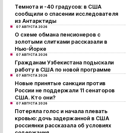
Темнота и -40 градусов: в США
сообщили о спасении исследователя
из Антарктиды
07 АВГУСТА 2026
О схеме обмана пенсионеров с
золотыми слитками рассказали в
Нью-Йорке
07 АВГУСТА 2026
Гражданам Узбекистана подыскали
работу в США по новой программе
07 АВГУСТА 2026
Новые принятые санкции против
России не поддержали 11 сенаторов
США. Кто они?
07 АВГУСТА 2026
Потеряла голос и начала плевать
кровью: дочь задержанной в США
россиянки рассказала об условиях
содержания