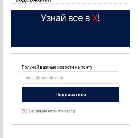
Узнай все в
X
!