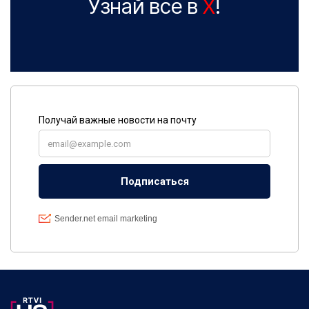
Узнай все в
X
!