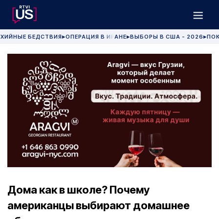
ХИЙНЫЕ БЕДСТВИЯ
ОПЕРАЦИЯ В ИРАНЕ
ВЫБОРЫ В США - 2026
ПОК
▶
▶
▶
Дома как в школе? Почему
американцы выбирают домашнее