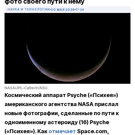
фото своего пути к нему
НАУКА И ТЕХНОЛОГИИ
20 МАЯ 2026
17:24
NASA/JPL-Caltech/ASU
Космический аппарат Psyche («Психея»)
американского агентства NASA прислал
новые фотографии, сделанные по пути к
одноименному астероиду (16) Psyche
(«Психея»). Как
отмечает
Space.com,