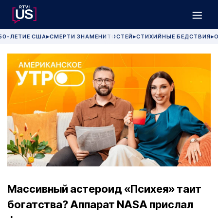
50-ЛЕТИЕ США
СМЕРТИ ЗНАМЕНИТОСТЕЙ
СТИХИЙНЫЕ БЕДСТВИЯ
О
▶
▶
▶
Массивный астероид «Психея» таит
богатства? Аппарат NASA прислал