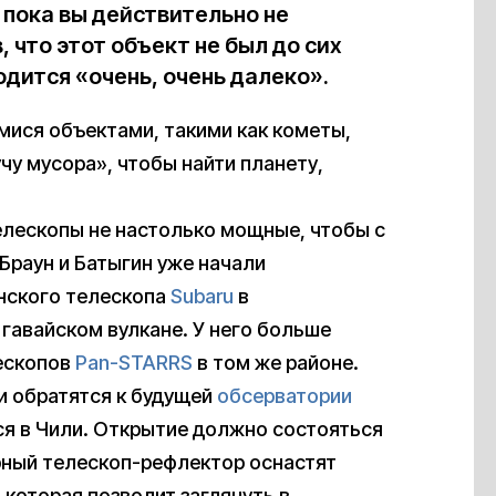
 пока вы действительно не
, что этот объект не был до сих
одится «очень, очень далеко».
ися объектами, такими как кометы,
чу мусора», чтобы найти планету,
елескопы не настолько мощные, чтобы с
Браун и Батыгин уже начали
нского телескопа
Subaru
в
гавайском вулкане. У него больше
лескопов
Pan-STARRS
в том же районе.
и обратятся к будущей
обсерватории
ся в Чили. Открытие должно состояться
рный телескоп-рефлектор оснастят
которая позволит заглянуть в