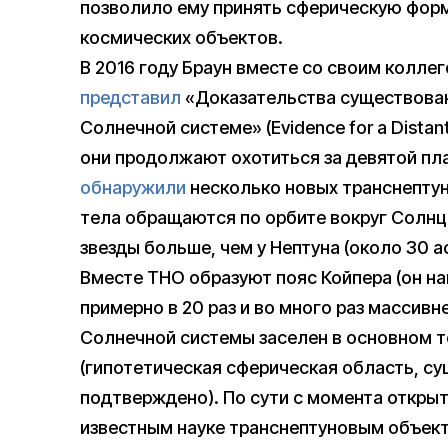
позволило ему принять сферическую форму
космических объектов.
В 2016 году Браун вместе со своим колле
представил
«Доказательства существован
Солнечной системе» (Evidence for a Distant 
они продолжают охотиться за девятой пла
обнаружили
несколько новых транснептун
тела обращаются по орбите вокруг Солнца
звезды больше, чем у Нептуна (около 30 а
Вместе ТНО образуют пояс Койпера (он на
примерно в 20 раз и во много раз массивне
Солнечной системы заселен в основном т
(гипотетическая сферическая область, с
подтверждено). По сути с момента открыт
известным науке транснептуновым объект