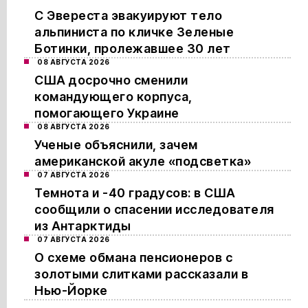
С Эвереста эвакуируют тело
альпиниста по кличке Зеленые
Ботинки, пролежавшее 30 лет
08 АВГУСТА 2026
США досрочно сменили
командующего корпуса,
помогающего Украине
08 АВГУСТА 2026
Ученые объяснили, зачем
американской акуле «подсветка»
07 АВГУСТА 2026
Темнота и -40 градусов: в США
сообщили о спасении исследователя
из Антарктиды
07 АВГУСТА 2026
О схеме обмана пенсионеров с
золотыми слитками рассказали в
Нью-Йорке