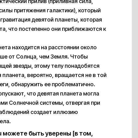
ктический прилив (приливная сила,
илы притяжения галактики), который
гравитация девятой планеты, которая
та, что постепенно они приближаются к
нета находится на расстоянии около
льше от Солнца, чем Земля. Чтобы
ящей звезды, этому телу понадобятся
 планета, вероятно, вращается не в той
еги, обнаружить ее проблематично.
опускают, что девятая планета могла
ми Солнечной системы, отвергая при
 наблюдений создает иллюзию
ела.
ы можете быть уверены [в том,