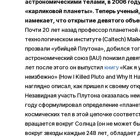
астрономическими телами, в 2006 год
«карликовой планеты». Теперь ученый,
намекает, что открытие девятого объек
Почти 20 лет назад профессор планетной
технологическом институте (Caltech) Май
прозвали «убийцей Плутона», добился то
астрономический союз (IAU) понизил девя
лет после этого он выпустил
книгу
«Как я 
неизбежно» (How I Killed Pluto and Why It 
наглядно описал, как пришел к своему от
Незавидная участь Плутона оказалась неи
году сформулировал определение «планеты
космических тел в этой цепочке соответст
вращается вокруг Солнца (он не может б
вокруг звезды каждые 248 лет, обладает 