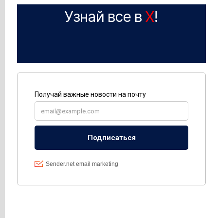
Узнай все в
X
!