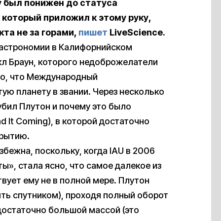
у был понижен до статуса
 который приложил к этому руку,
та не за горами,
пишет
LiveScience.
 астрономии в Калифорнийском
кл Браун, которого недоброжелатели
го, что Международный
тую планету в звании. Через несколько
убил Плутон и почему это было
Had It Coming), в которой достаточно
крытию.
збежна, поскольку, когда IAU в 2006
», стала ясно, что самое далекое из
вует ему не в полной мере. Плутон
ыть спутником), проходя полный оборот
достаточно большой массой (это