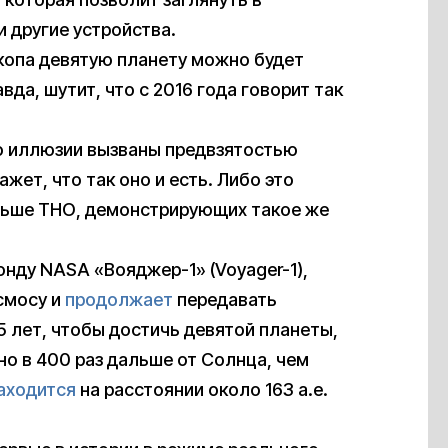
 другие устройства.
скопа девятую планету можно будет
вда, шутит, что с 2016 года говорит так
бо иллюзии вызваны предвзятостью
ет, что так оно и есть. Либо это
льше ТНО, демонстрирующих такое же
зонду NASA «Вояджер-1» (Voyager-1),
смосу и
продолжает
передавать
5 лет, чтобы достичь девятой планеты,
но в 400 раз дальше от Солнца, чем
аходится
на расстоянии около 163 а.е.