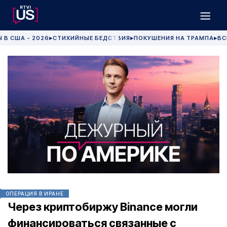
 В США - 2026
СТИХИЙНЫЕ БЕДСТВИЯ
ПОКУШЕНИЯ НА ТРАМПА
ВС
▶
▶
▶
ОПЕРАЦИЯ В ИРАНЕ
Через криптобиржу Binance могли
финансироваться связанные с