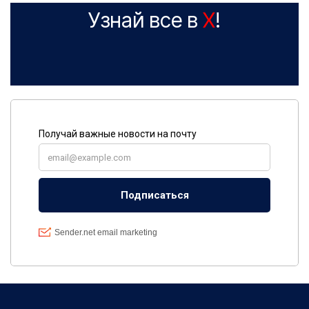
Узнай все в
X
!