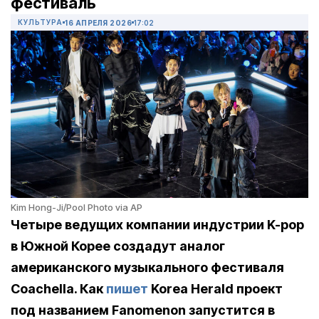
фестиваль
КУЛЬТУРА
16 АПРЕЛЯ 2026
17:02
Kim Hong-Ji/Pool Photo via AP
Четыре ведущих компании индустрии K-pop
в Южной Корее cоздадут аналог
американского музыкального фестиваля
Coachella. Как
пишет
Korea Herald проект
под названием Fanomenon запустится в